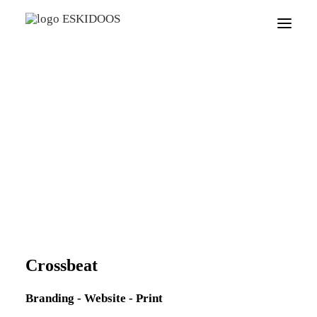
Branding
Webdevelopment
Groeistrategie
Content
Cases
Testimonials
Over ons
Onze aanpak
Contact
Crossbeat
Branding - Website - Print