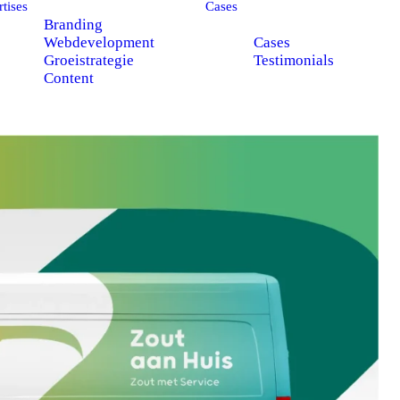
tises
Cases
Branding
Webdevelopment
Cases
Groeistrategie
Testimonials
Content