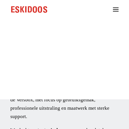
Branding
Webdevelopment
Groeistrategie
Content
Versbox.be
Cases
Testimonials
Dé afhaal oplossing
Website - Strategie - IoT serverbeheer
Over ons
Onze aanpak
Bij elk goed idee hoort een aantrekkelijke &
Contact
krachtige website
. ESKIDOOS ontwikkelde die voor
de Versbox, met focus op gebruiksgemak,
professionele uitstraling en maatwerk met sterke
support.