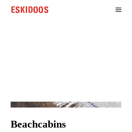
Branding
Webdevelopment
Groeistrategie
Content
Cases
Testimonials
Over ons
Onze aanpak
Contact
Beachcabins