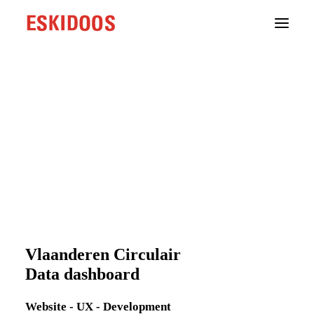
Branding
Webdevelopment
Groeistrategie
Content
Cases
Testimonials
Over ons
Onze aanpak
Contact
Vlaanderen Circulair
Data dashboard
Website - UX - Development