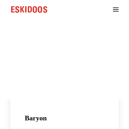
Branding
Webdevelopment
Groeistrategie
Content
Cases
Testimonials
Over ons
Onze aanpak
Contact
Baryon