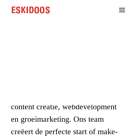
Branding
Webdevelopment
Home
/
Jobs
/ Spontaan Soliciteren
Groeistrategie
Content
Cases
Spontaan Soliciteren
Testimonials
Over ons
Eskidoos is een webbedrijf in Gent
Onze aanpak
Contact
dat gespecialiseerd is in branding,
content creatie, webdevelopment
en groeimarketing. Ons team
creëert de perfecte start of make-